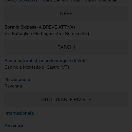
CARD SISALUTE
- Card Esami e Visite - Card Fisioterapia
NEVE
Bormio Skipass
(A BREVE ATTIVA)
Via Battaglion Morbegno, 25 - Bormio (SO)
PARCHI
Parco naturalistico archeologico di Vulci
Canino e Montalto di Castro (VT)
Mirabilandia
Ravenna
QUOTIDIANI E RIVISTE
Internazionale
Avvenire