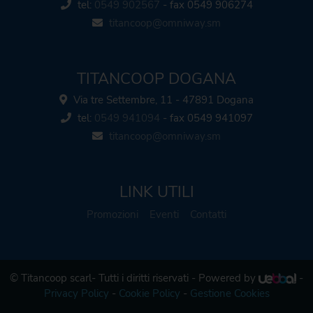
tel:
0549 902567
- fax 0549 906274
titancoop@omniway.sm
TITANCOOP DOGANA
Via tre Settembre, 11 - 47891 Dogana
tel:
0549 941094
- fax 0549 941097
titancoop@omniway.sm
LINK UTILI
Promozioni
Eventi
Contatti
© Titancoop scarl- Tutti i diritti riservati - Powered by
-
Privacy Policy
-
Cookie Policy
-
Gestione Cookies