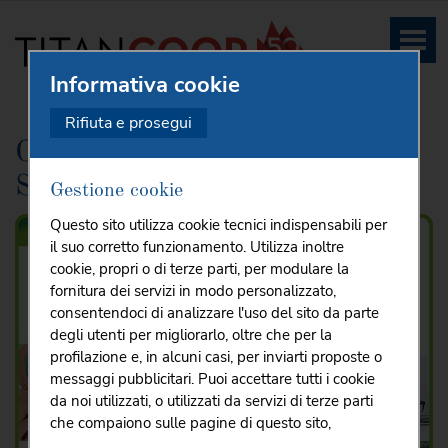
Informativa cookie
HOME
PER I SOCI
CONVENZIONI
...
Rifiuta e prosegui
Convenzioni Titancoop. Essere
SOCI conviene!
Gestione cookie
Questo sito utilizza cookie tecnici indispensabili per
il suo corretto funzionamento. Utilizza inoltre
cookie, propri o di terze parti, per modulare la
fornitura dei servizi in modo personalizzato,
consentendoci di analizzare l'uso del sito da parte
degli utenti per migliorarlo, oltre che per la
profilazione e, in alcuni casi, per inviarti proposte o
messaggi pubblicitari. Puoi accettare tutti i cookie
da noi utilizzati, o utilizzati da servizi di terze parti
che compaiono sulle pagine di questo sito,
premendo il pulsante "Accetta tutti i cookie"