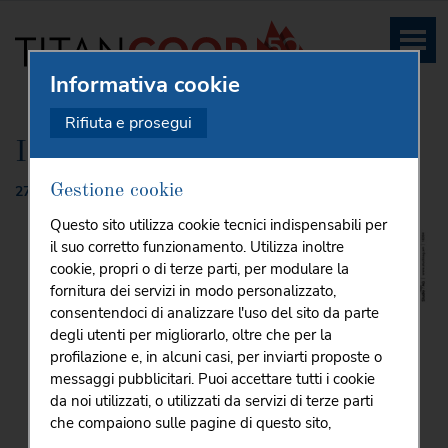
Informativa cookie
HOME
EVENTI E COMUNICATI
EVENTI & NEWS
INAUGURAZIO
...
Rifiuta e prosegui
Inaugurazione Valdragone
Gestione cookie
27
/
Giu
/
2018
Questo sito utilizza cookie tecnici indispensabili per
il suo corretto funzionamento. Utilizza inoltre
cookie, propri o di terze parti, per modulare la
fornitura dei servizi in modo personalizzato,
consentendoci di analizzare l'uso del sito da parte
degli utenti per migliorarlo, oltre che per la
profilazione e, in alcuni casi, per inviarti proposte o
messaggi pubblicitari. Puoi accettare tutti i cookie
da noi utilizzati, o utilizzati da servizi di terze parti
che compaiono sulle pagine di questo sito,
premendo il pulsante "Accetta tutti i cookie"