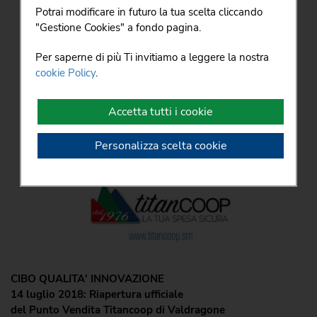
Potrai modificare in futuro la tua scelta cliccando
oppure puoi scegliere quali accettare e quali
"Gestione Cookies" a fondo pagina.
rifiutare premendo il pulsante "Personalizza scelta
cookie". Infine puoi decidere di premere il pulsante
Per saperne di più Ti invitiamo a leggere la nostra
"Rifiuta e prosegui" per continuare la navigazione
cookie Policy
.
su questo sito accettando solo i cookie tecnici
indispensabili.
Accetta tutti i cookie
Personalizza scelta cookie
CIBO QUALITA' INNOVAZIONE
14 luglio 2018: Riapertura ufficiale
del Punto Vendita Titancoop di Valdragone