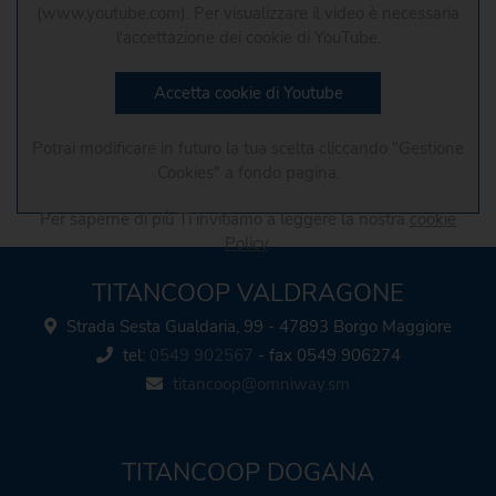
(www.youtube.com). Per visualizzare il video è necessaria
l'accettazione dei cookie di YouTube.
Accetta cookie di Youtube
Potrai modificare in futuro la tua scelta cliccando "Gestione
Cookies" a fondo pagina.
Per saperne di più Ti invitiamo a leggere la nostra
cookie
Policy
.
TITANCOOP VALDRAGONE
Strada Sesta Gualdaria, 99 - 47893 Borgo Maggiore
tel:
0549 902567
- fax 0549 906274
titancoop@omniway.sm
TITANCOOP DOGANA