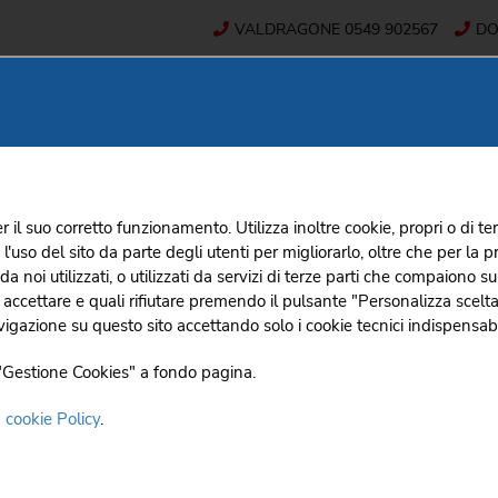
VALDRAGONE
0549 902567
D
 SERVIZI
SUPERMERCATI
EVENTI E COMUNICAT
r il suo corretto funzionamento. Utilizza inoltre cookie, propri o di ter
so del sito da parte degli utenti per migliorarlo, oltre che per la prof
HOME
EVENTI E COMUNICAT
 da noi utilizzati, o utilizzati da servizi di terze parti che compaiono
i accettare e quali rifiutare premendo il pulsante "Personalizza scelta
8 maggio del 1976 nasc
igazione su questo sito accettando solo i cookie tecnici indispensabi
o "Gestione Cookies" a fondo pagina.
g
/
2016
a
cookie Policy
.