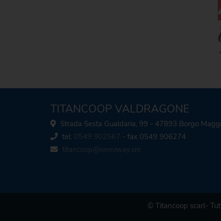
TITANCOOP VALDRAGONE
Strada Sesta Gualdaria, 99 - 47893 Borgo Magg
tel:
0549 902567
- fax 0549 906274
titancoop@omniway.sm
© Titancoop scarl- Tutt