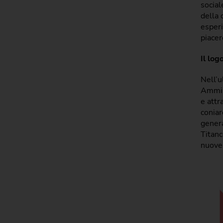
social
della 
esperi
piacer
Il log
Nell’u
Ammini
e attr
coniar
genera
Titanc
nuove 