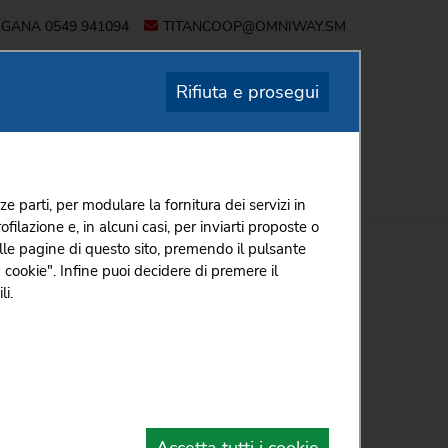
OGANA
0549 941094
TITANCOOP@OMNIWAY.SM
Rifiuta e prosegui
I
PER I SOCI
CONTATTI
ze parti, per modulare la fornitura dei servizi in
ilazione e, in alcuni casi, per inviarti proposte o
I
EVENTI & NEWS
L'8 MAGGIO DEL 1976 NASCE LA TITANCOOP
 sulle pagine di questo sito, premendo il pulsante
 cookie". Infine puoi decidere di premere il
e la Titancoop
li.