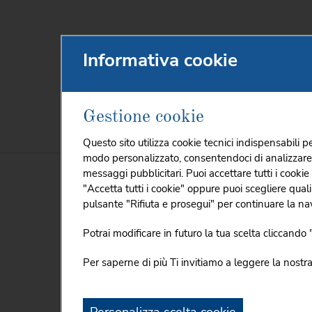
Informativa cookie
Gestione cookie
HOME
CHI SIAMO
PROMOZIONI E
Questo sito utilizza cookie tecnici indispensabili pe
modo personalizzato, consentendoci di analizzare l'u
messaggi pubblicitari. Puoi accettare tutti i cookie
"Accetta tutti i cookie" oppure puoi scegliere qual
Eventi e Comunicati
L'
pulsante "Rifiuta e prosegui" per continuare la nav
Eventi & News
Potrai modificare in futuro la tua scelta cliccand
03
/
Ma
Comunicati e Rassegna Stampa
Per saperne di più Ti invitiamo a leggere la nostr
Spot Titancoop