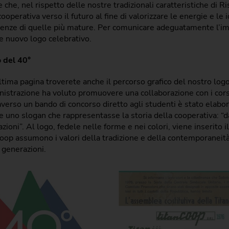
e che, nel rispetto delle nostre tradizionali caratteristiche di Ri
cooperativa verso il futuro al fine di valorizzare le energie e l
enze di quelle più mature. Per comunicare adeguatamente l’imp
e nuovo logo celebrativo.
o del 40°
ltima pagina troverete anche il percorso grafico del nostro logo 
strazione ha voluto promuovere una collaborazione con i corsi 
averso un bando di concorso diretto agli studenti è stato elabo
e uno slogan che rappresentasse la storia della cooperativa: “
zioni”. Al logo, fedele nelle forme e nei colori, viene inserito il
oop assumono i valori della tradizione e della contemporaneità
generazioni.