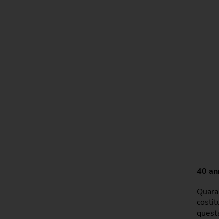
40 an
Quaran
costit
questa