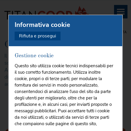
Informativa cookie
HOME
SUPERMERCATI
ORTOFRUTTA
Rifiuta e prosegui
Ortofrutta
Il
rispetto dell'ambiente
oggi può caratterizzare ogni
Gestione cookie
scelta della tua spesa quotidiana.
Questo sito utilizza cookie tecnici indispensabili per
Al
reparto Ortofrutta
troverai un vasto assortimento
il suo corretto funzionamento. Utilizza inoltre
di frutta e verdura sane e genuine selezionate
cookie, propri o di terze parti, per modulare la
accuratamente per te.
fornitura dei servizi in modo personalizzato,
consentendoci di analizzare l'uso del sito da parte
degli utenti per migliorarlo, oltre che per la
profilazione e, in alcuni casi, per inviarti proposte o
messaggi pubblicitari. Puoi accettare tutti i cookie
da noi utilizzati, o utilizzati da servizi di terze parti
che compaiono sulle pagine di questo sito,
premendo il pulsante "Accetta tutti i cookie"