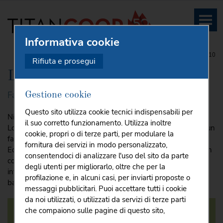
Informativa cookie
HOME
SUPERMERCATI
PRODOTTI COOP
CLUB 4-10
Rifiuta e prosegui
Linea CLUB 4-10
Fai un salto di qualità, prova le ricette di Club 4-10
Gestione cookie
Questo sito utilizza cookie tecnici indispensabili per
Niente è più importante della salute dei nostri bambini.
il suo corretto funzionamento. Utilizza inoltre
Lo sapevate che un'alimentazione errata può rappresentare un
cookie, propri o di terze parti, per modulare la
fattore di rischio per lo sviluppo dei più piccoli?
fornitura dei servizi in modo personalizzato,
Ecco perché Coop ha deciso di promuovere concretamente un
consentendoci di analizzare l'uso del sito da parte
corretto stile di vita per prevenire il sovrappeso e l'obesità
degli utenti per migliorarlo, oltre che per la
infantile, un fenomeno che in Italia riguarda addirittura un
profilazione e, in alcuni casi, per inviarti proposte o
bambino su tre!
messaggi pubblicitari. Puoi accettare tutti i cookie
da noi utilizzati, o utilizzati da servizi di terze parti
che compaiono sulle pagine di questo sito,
premendo il pulsante "Accetta tutti i cookie"