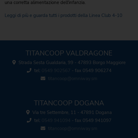
una corretta alimentazione dell'infanzia.
Leggi di più e guarda tutti i prodotti della Linea Club 4-10
TITANCOOP VALDRAGONE
Strada Sesta Gualdaria, 99 - 47893 Borgo Maggiore
tel:
0549 902567
- fax 0549 906274
titancoop@omniway.sm
TITANCOOP DOGANA
Via tre Settembre, 11 - 47891 Dogana
tel:
0549 941094
- fax 0549 941097
titancoop@omniway.sm