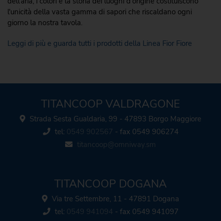
dell'aria, i colori e la storia dei luoghi d'origine costituiscono
l'unicità della vasta gamma di sapori che riscaldano ogni
giorno la nostra tavola.
Leggi di più e guarda tutti i prodotti della Linea Fior Fiore
TITANCOOP VALDRAGONE
Strada Sesta Gualdaria, 99 - 47893 Borgo Maggiore
tel:
0549 902567
- fax 0549 906274
titancoop@omniway.sm
TITANCOOP DOGANA
Via tre Settembre, 11 - 47891 Dogana
tel:
0549 941094
- fax 0549 941097