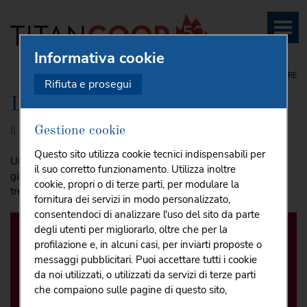
Informativa cookie
HOME
SUPERMERCATI
PRODOTTI COOP
FIOR FIORE
Rifiuta e prosegui
Linea Fior Fiore
Il meglio della cultura gastronomica
Gestione cookie
Questo sito utilizza cookie tecnici indispensabili per
Un viaggio alla scoperta dell'identità e della cultura
il suo corretto funzionamento. Utilizza inoltre
gastronomica italiana e non solo, attraverso le oltre
cookie, propri o di terze parti, per modulare la
trecentocinquanta referenze della linea fior fiore.
fornitura dei servizi in modo personalizzato,
consentendoci di analizzare l'uso del sito da parte
degli utenti per migliorarlo, oltre che per la
profilazione e, in alcuni casi, per inviarti proposte o
messaggi pubblicitari. Puoi accettare tutti i cookie
da noi utilizzati, o utilizzati da servizi di terze parti
che compaiono sulle pagine di questo sito,
premendo il pulsante "Accetta tutti i cookie"