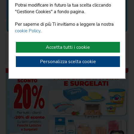
Potrai modificare in futuro la tua scelta cliccando
oppure puoi scegliere quali accettare e quali
"Gestione Cookies" a fondo pagina.
rifiutare premendo il pulsante "Personalizza scelta
cookie". Infine puoi decidere di premere il pulsante
Per saperne di più Ti invitiamo a leggere la nostra
"Rifiuta e prosegui" per continuare la navigazione
cookie Policy
.
su questo sito accettando solo i cookie tecnici
indispensabili.
05
/
Ago
/
2026
Accetta tutti i cookie
SCONTO REPARTI-16P
Personalizza scelta cookie