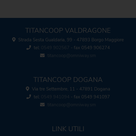
TITANCOOP VALDRAGONE
Strada Sesta Gualdaria, 99 - 47893 Borgo Maggiore
tel:
0549 902567
- fax 0549 906274
titancoop@omniway.sm
TITANCOOP DOGANA
Via tre Settembre, 11 - 47891 Dogana
tel:
0549 941094
- fax 0549 941097
titancoop@omniway.sm
LINK UTILI