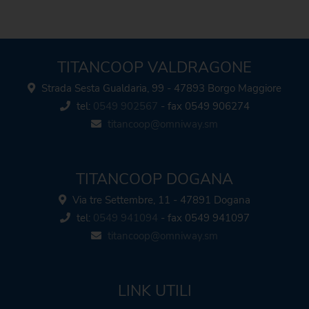
TITANCOOP VALDRAGONE
Strada Sesta Gualdaria, 99 - 47893 Borgo Maggiore
tel:
0549 902567
- fax 0549 906274
titancoop@omniway.sm
TITANCOOP DOGANA
Via tre Settembre, 11 - 47891 Dogana
tel:
0549 941094
- fax 0549 941097
titancoop@omniway.sm
LINK UTILI