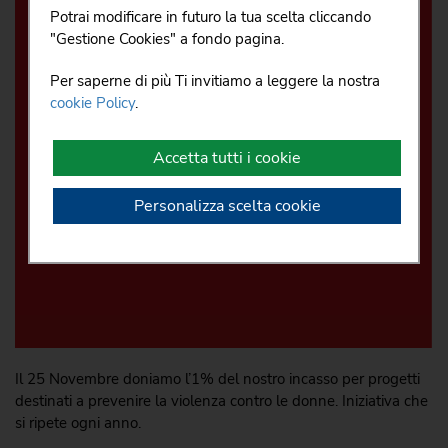
Potrai modificare in futuro la tua scelta cliccando
oppure puoi scegliere quali accettare e quali
"Gestione Cookies" a fondo pagina.
rifiutare premendo il pulsante "Personalizza scelta
cookie". Infine puoi decidere di premere il pulsante
Per saperne di più Ti invitiamo a leggere la nostra
"Rifiuta e prosegui" per continuare la navigazione
cookie Policy
.
su questo sito accettando solo i cookie tecnici
indispensabili.
Accetta tutti i cookie
Personalizza scelta cookie
Il 25 Novembre doniamo l’1% del nostro incasso per progetti
destinati a prevenire la violenza contro le donne. Iniziativa che
si ripete ogni anno.