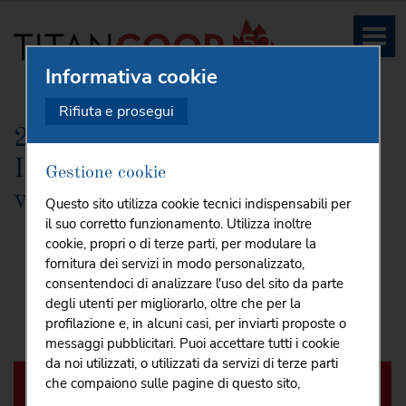
Informativa cookie
HOME
CHI SIAMO
TITANCOOP PER IL SOCIALE
IL 25
...
Rifiuta e prosegui
25 NOVEMBRE Giornata
Internazionale contro la
Gestione cookie
violenza sulle Donne
Questo sito utilizza cookie tecnici indispensabili per
il suo corretto funzionamento. Utilizza inoltre
cookie, propri o di terze parti, per modulare la
fornitura dei servizi in modo personalizzato,
consentendoci di analizzare l'uso del sito da parte
degli utenti per migliorarlo, oltre che per la
profilazione e, in alcuni casi, per inviarti proposte o
messaggi pubblicitari. Puoi accettare tutti i cookie
da noi utilizzati, o utilizzati da servizi di terze parti
che compaiono sulle pagine di questo sito,
premendo il pulsante "Accetta tutti i cookie"