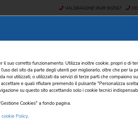
VALDRAGONE
0549 902567
D
 SERVIZI
SUPERMERCATI
EVENTI E COMUNICAT
r il suo corretto funzionamento. Utilizza inoltre cookie, propri o di ter
so del sito da parte degli utenti per migliorarlo, oltre che per la prof
HOME
PROMOZIONI E
 da noi utilizzati, o utilizzati da servizi di terze parti che compaiono
i accettare e quali rifiutare premendo il pulsante "Personalizza scelta
omo13bis 2-8 lug 202
igazione su questo sito accettando solo i cookie tecnici indispensabi
o "Gestione Cookies" a fondo pagina.
/
2026
a
cookie Policy
.
sto contenuto è fornito da terze parti (www.yumpu.com). Per sf
dei cookie di Yump