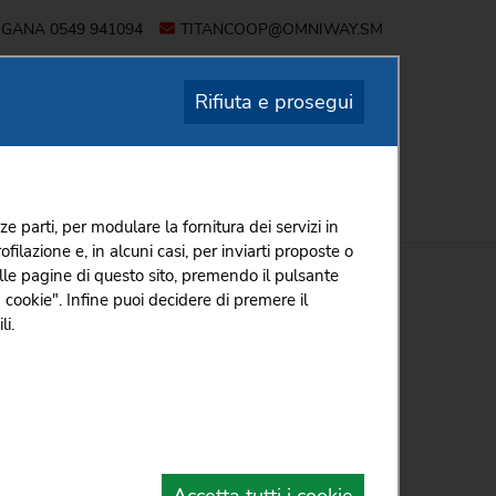
OGANA
0549 941094
TITANCOOP@OMNIWAY.SM
Rifiuta e prosegui
I
PER I SOCI
CONTATTI
ze parti, per modulare la fornitura dei servizi in
ilazione e, in alcuni casi, per inviarti proposte o
 SERVIZI
VOLANTINO TITANCOOP
PROMO13BIS 2-8 LUG 2026
 sulle pagine di questo sito, premendo il pulsante
 cookie". Infine puoi decidere di premere il
6
li.
ogliare il volantino è necessaria l'accettazione
u.