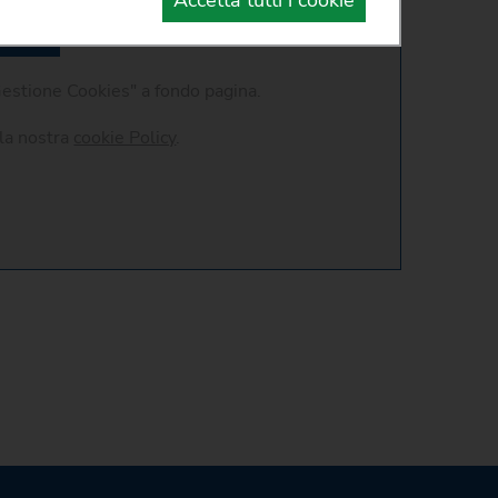
Accetta tutti i cookie
mpu
"Gestione Cookies" a fondo pagina.
 la nostra
cookie Policy
.