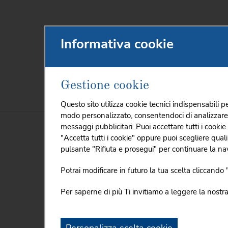
Informativa cookie
Gestione cookie
HOME
CHI SIAMO
PROMOZIONI E
Questo sito utilizza cookie tecnici indispensabili pe
modo personalizzato, consentendoci di analizzare l'u
messaggi pubblicitari. Puoi accettare tutti i cookie
"Accetta tutti i cookie" oppure puoi scegliere qual
Promozioni e Servizi
pr
pulsante "Rifiuta e prosegui" per continuare la nav
Volantino Titancoop
Potrai modificare in futuro la tua scelta cliccand
01
/
Lug
Promozioni Titancoop
Per saperne di più Ti invitiamo a leggere la nostr
Titancoop per la scuola
Que