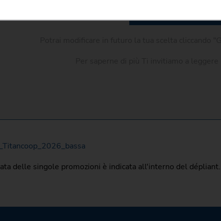
Accetta cookie di Yu
Potrai modificare in futuro la tua scelta cliccando 
Per saperne di più Ti invitiamo a leggere
_Titancoop_2026_bassa
ata delle singole promozioni è indicata all'interno del dépliant.